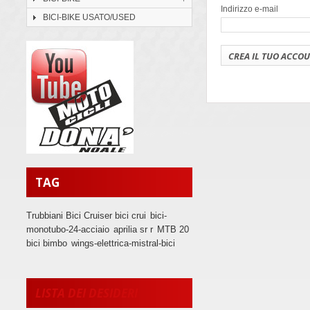
Indirizzo e-mail
BICI-BIKE USATO/USED
TAG
Trubbiani Bici Cruiser bici crui
bici-
monotubo-24-acciaio
aprilia sr r
MTB 20
bici bimbo
wings-elettrica-mistral-bici
LISTA DEI DESIDERI