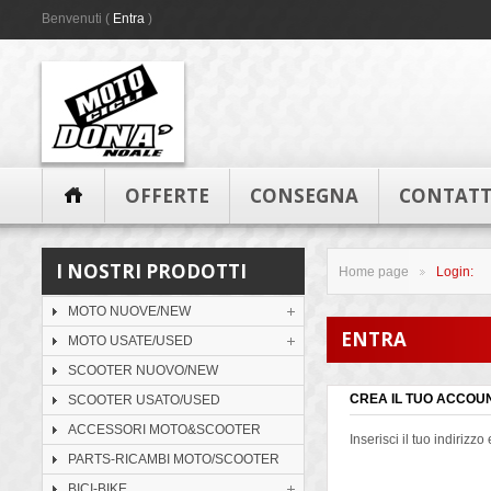
Benvenuti (
Entra
)
OFFERTE
CONSEGNA
CONTATT
I NOSTRI PRODOTTI
Home page
Login:
>
MOTO NUOVE/NEW
ENTRA
MOTO USATE/USED
SCOOTER NUOVO/NEW
CREA IL TUO ACCOU
SCOOTER USATO/USED
ACCESSORI MOTO&SCOOTER
Inserisci il tuo indirizz
PARTS-RICAMBI MOTO/SCOOTER
BICI-BIKE