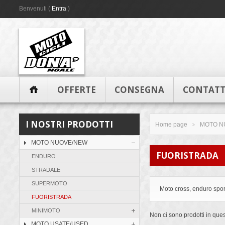
Benvenuti (
Entra
)
OFFERTE
CONSEGNA
CONTATT
I NOSTRI PRODOTTI
Home page
MOTO N
>
MOTO NUOVE/NEW
FUORISTRADA
ENDURO
STRADALE
SUPERMOTO
Moto cross, enduro spor
FUORISTRADA
MINIMOTO
Non ci sono prodotti in que
MOTO USATE/USED